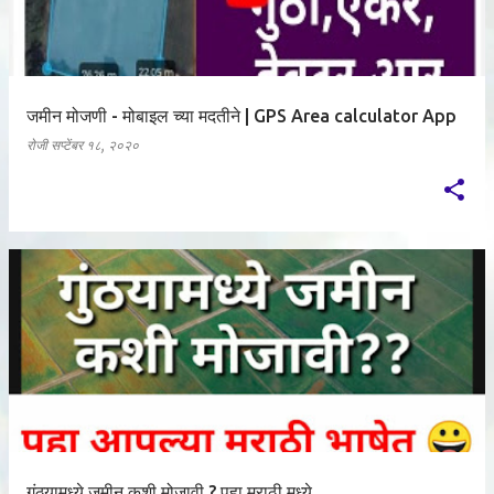
जमीन मोजणी - मोबाइल च्या मदतीने | GPS Area calculator App
रोजी
सप्टेंबर १८, २०२०
गुंठ्यामध्ये जमीन कशी मोजावी ? पहा मराठी मध्ये